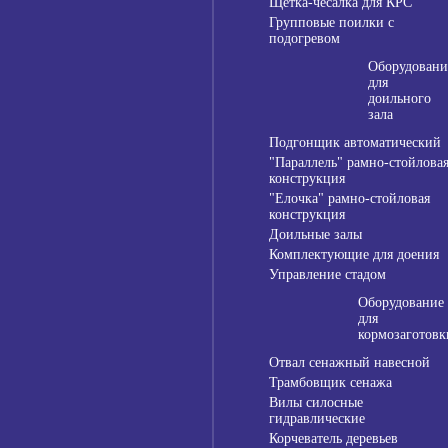
Щетка-чесалка для КРС
Групповые поилки с
подогревом
Оборудовани
для
доильного
зала
Подгонщик автоматический
"Параллель" рамно-стойлова
конструкция
"Елочка" рамно-стойловая
конструкция
Доильные залы
Комплектующие для доения
Управление стадом
Оборудование
для
кормозаготовк
Отвал сенажный навесной
Трамбовщик сенажа
Вилы силосные
гидравлические
Корчеватель деревьев