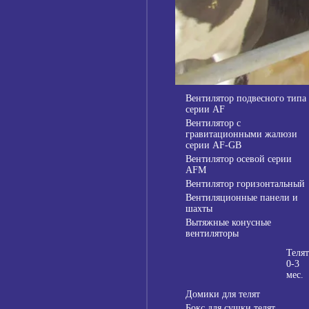
Вентилятор подвесного типа
серии AF
Вентилятор с
гравитационными жалюзи
серии AF-GB
Вентилятор осевой серии
AFM
Вентилятор горизонтальный
Вентиляционные панели и
шахты
Вытяжные конусные
вентиляторы
Телят
0-3
мес.
Домики для телят
Бокс для сушки телят